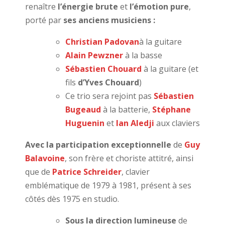
renaître
l’énergie brute
et
l’émotion pure
,
porté par
ses anciens musiciens :
Christian Padovan
à la guitare
Alain Pewzner
à la basse
Sébastien Chouard
à la guitare (et
fils
d’Yves Chouard
)
Ce trio sera rejoint pas
Sébastien
Bugeaud
à la batterie,
Stéphane
Huguenin
et
Ian Aledji
aux claviers
Avec la participation exceptionnelle
de
Guy
Balavoine
,
son frère et choriste attitré, ainsi
que de
Patrice Schreider
,
clavier
emblématique de 1979 à 1981, présent à ses
côtés dès 1975 en studio.
Sous la direction lumineuse
de