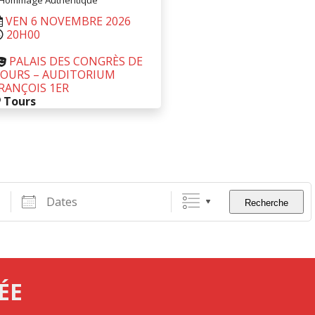
’Hommage Authentique
VEN 6 NOVEMBRE 2026
20H00
PALAIS DES CONGRÈS DE
OURS – AUDITORIUM
RANÇOIS 1ER
Tours
RÉSERVER
 partir de
25,50
€
Dates
Recherche
ÉE