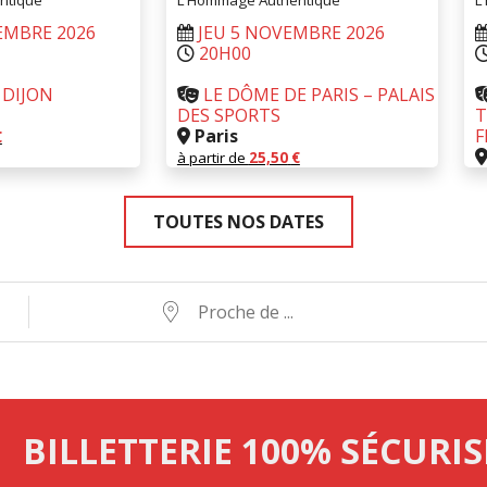
ntique
L’Hommage Authentique
L
EMBRE 2026
JEU 5 NOVEMBRE 2026
20H00
 DIJON
LE DÔME DE PARIS – PALAIS
DES SPORTS
T
Paris
F
€
à partir de
25,50
€
SERVER
RÉSERVER
à
TOUTES NOS DATES
Proche
de
...
BILLETTERIE 100% SÉCURIS