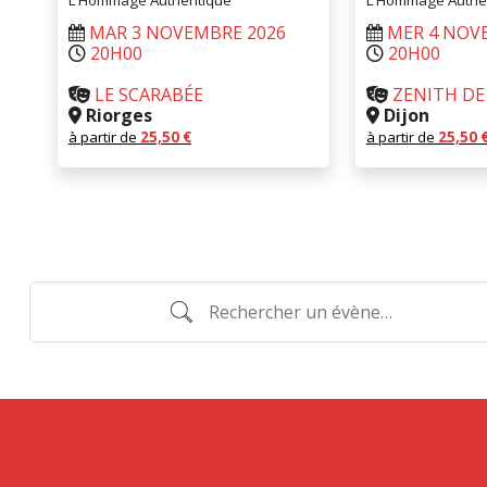
L’Hommage Authentique
L’Hommage Authe
MAR 3 NOVEMBRE 2026
MER 4 NOV
20H00
20H00
LE SCARABÉE
ZENITH DE
Riorges
Dijon
à partir de
25,50
€
à partir de
25,50
RÉSERVER
RÉ
Rechercher
un
évènement