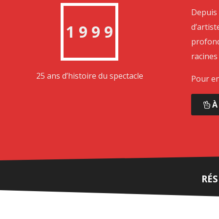
Depuis
1 9 9 9
d’artis
profond
racines
25 ans d’histoire du spectacle
Pour en
À
RÉS