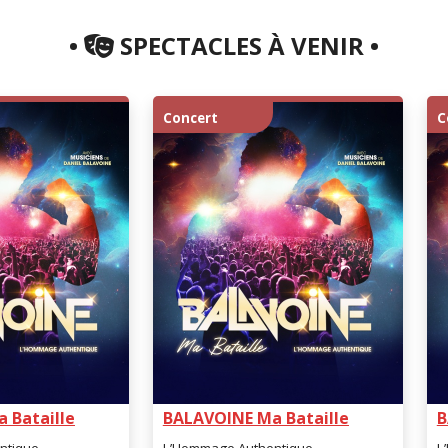
•
SPECTACLES À VENIR •
Concert
C
 Bataille
BALAVOINE Ma Bataille
B