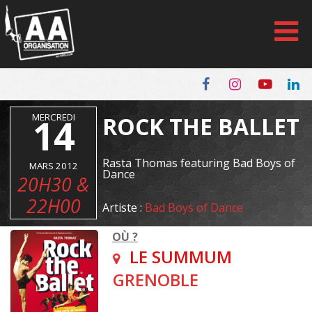
Panneau de gestion des cookies
MERCREDI
14
ROCK THE BALLET
Rasta Thomas featuring Bad Boys of
MARS 2012
Dance
20H30 &
22H00
Artiste :
Bad Boys of Dance
OÙ ?
LE SUMMUM
GRENOBLE