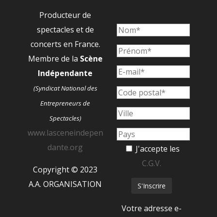
Producteur de
spectacles et de
concerts en France.
Membre de la
Scène
Indépendante
(Syndicat National des
Entrepreneurs de
Spectacles)
www.lasceneindepen
dante.org
J'accepte les
C.G.V.
Copyright © 2023
A.A. ORGANISATION
Votre adresse e-