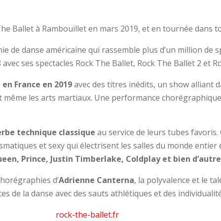
he Ballet à Rambouillet en mars 2019, et en tournée dans to
e de danse américaine qui rassemble plus d’un million de s
avec ses spectacles Rock The Ballet, Rock The Ballet 2 et Ro
 en France en 2019
avec des titres inédits, un show alliant d
 et même les arts martiaux. Une performance chorégraphique
rbe technique classique
au service de leurs tubes favoris.
matiques et sexy qui électrisent les salles du monde entier 
een, Prince, Justin Timberlake, Coldplay et bien d’autr
chorégraphies d’
Adrienne Canterna
, la polyvalence et le t
es de la danse avec des sauts athlétiques et des individualit
rock-the-ballet.fr