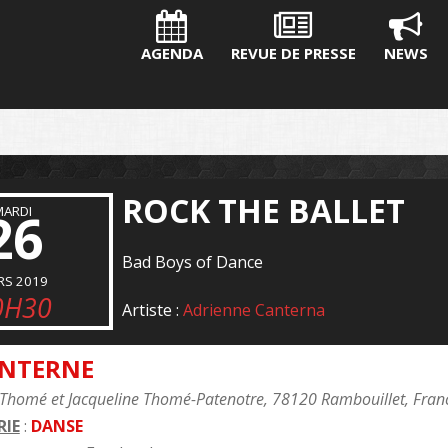
AGENDA
REVUE DE PRESSE
NEWS
ROCK THE BALLET
26
MARDI
Bad Boys of Dance
RS 2019
0H30
Artiste :
Adrienne Canterna
ANTERNE
 Thomé et Jacqueline Thomé-Patenotre, 78120 Rambouillet, Fran
IE
:
DANSE