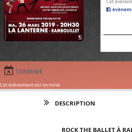
Cet évèneme
évèneme
TERMINÉ
Cet évènement est terminé.
DESCRIPTION
ROCK THE BALLET À R