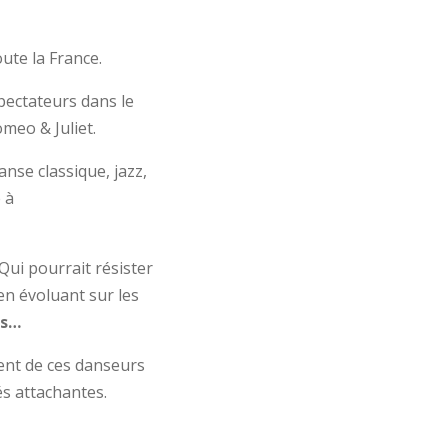
ute la France.
pectateurs dans le
meo & Juliet.
anse classique, jazz,
 à
 Qui pourrait résister
en évoluant sur les
es…
alent de ces danseurs
és attachantes.