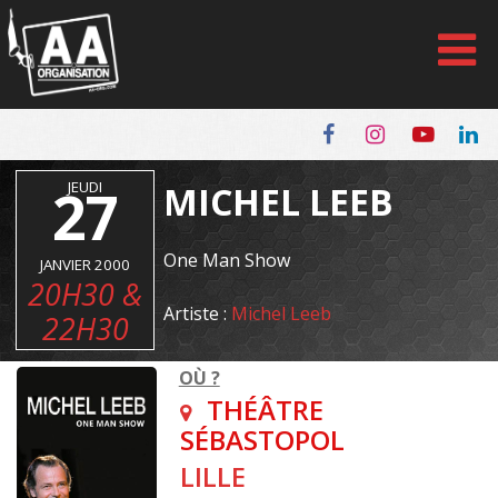
Panneau de gestion des cookies
27
JEUDI
MICHEL LEEB
One Man Show
JANVIER 2000
20H30 &
Artiste :
Michel Leeb
22H30
OÙ ?
THÉÂTRE
SÉBASTOPOL
LILLE