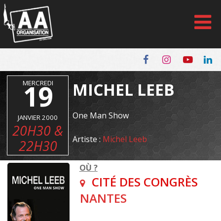
Panneau de gestion des cookies
MERCREDI
19
MICHEL LEEB
One Man Show
JANVIER 2000
20H30 &
Artiste :
Michel Leeb
22H30
OÙ ?
CITÉ DES CONGRÈS
NANTES