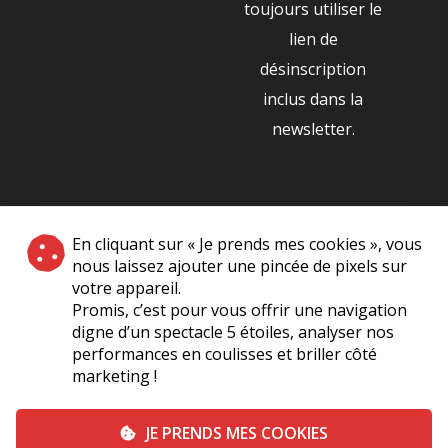
toujours utiliser le
lien de
désinscription
inclus dans la
newsletter.
NOS PARTENAIRES
En cliquant sur « Je prends mes cookies », vous
|
nous laissez ajouter une pincée de pixels sur
votre appareil.
Promis, c’est pour vous offrir une navigation
digne d’un spectacle 5 étoiles, analyser nos
performances en coulisses et briller côté
marketing !
Plan du site
A Propos de Nous
Foire Aux Questions
JE PRENDS MES COOKIES
Mentions légales
Vie Privée