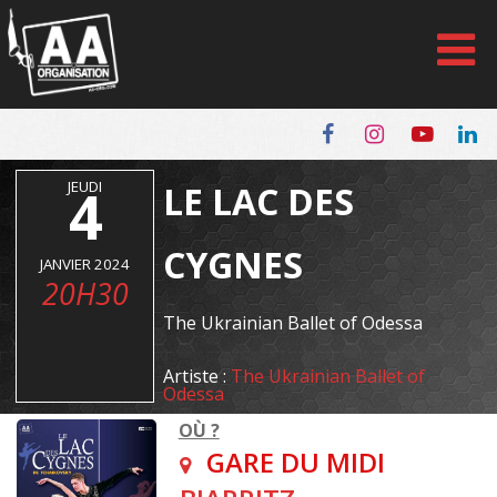
Panneau de gestion des cookies
JEUDI
4
LE LAC DES
CYGNES
JANVIER 2024
20H30
The Ukrainian Ballet of Odessa
Artiste :
The Ukrainian Ballet of
Odessa
OÙ ?
GARE DU MIDI