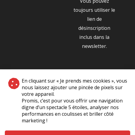
Vous pouvez
toujours utiliser le
lien de
désinscription
inclus dans la
newsletter.
NOS PARTENAIRES
En cliquant sur « Je prends mes cookies », vous
|
nous laissez ajouter une pincée de pixels sur
votre appareil.
Promis, c’est pour vous offrir une navigation
digne d’un spectacle 5 étoiles, analyser nos
performances en coulisses et briller côté
marketing !
Plan du site
A Propos de Nous
Foire Aux Questions