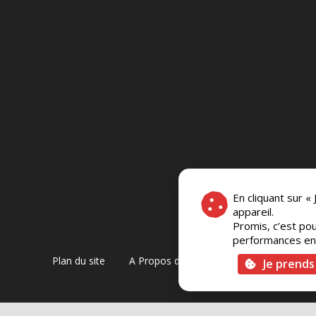
En cliquant sur «
appareil.
Promis, c’est pou
performances en c
Plan du site
A Propos de Nous
Foire Aux Questi
Je prends