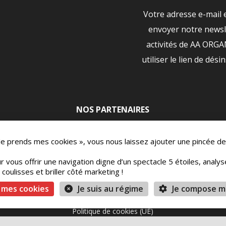
Votre adresse e-mail 
envoyer notre newsle
activités de AA ORG
utiliser le lien de dési
NOS PARTENAIRES
|
 Je prends mes cookies », vous nous laissez ajouter une pincée de
r vous offrir une navigation digne d’un spectacle 5 étoiles, analy
oulisses et briller côté marketing !
ons
Mentions légales
Vie Privée
Conditions 
 mes cookies
Je suis au régime
Je compose m
Politique de cookies (UE)