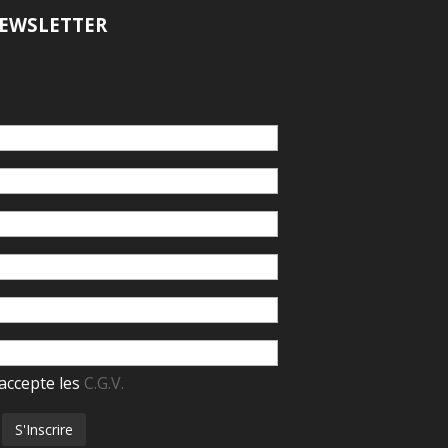
EWSLETTER
accepte les
C.G.V.