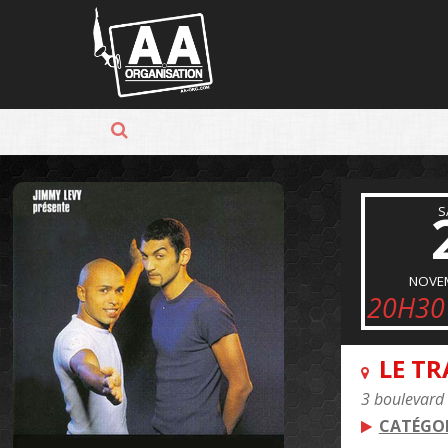
Panneau de gestion des cookies
S
NOVE
20H30
LE T
3 boulevard 
CATÉGOR