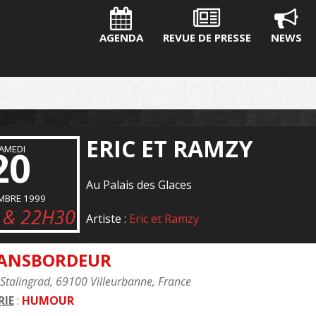
AGENDA
REVUE DE PRESSE
NEWS
ERIC ET RAMZY
20
AMEDI
Au Palais des Glaces
MBRE 1999
 & 22H30
Artiste :
Eric et Ramzy
RANSBORDEUR
Stalingrad, 69100 Villeurbanne, France
IE
:
HUMOUR