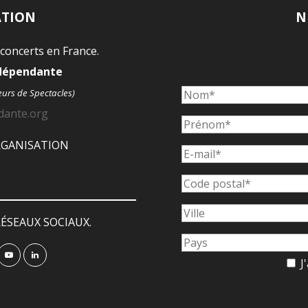
ATION
N
 concerts en France.
ndépendante
eurs de Spectacles)
dante.org
ORGANISATION
ÉSEAUX SOCIAUX.
J'