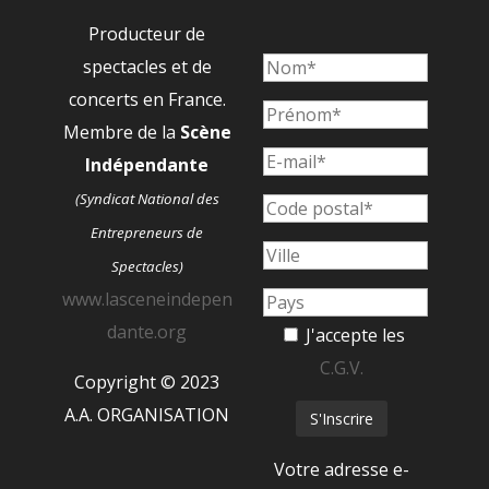
Producteur de
spectacles et de
concerts en France.
Membre de la
Scène
Indépendante
(Syndicat National des
Entrepreneurs de
Spectacles)
www.lasceneindepen
dante.org
J'accepte les
C.G.V.
Copyright © 2023
A.A. ORGANISATION
Votre adresse e-