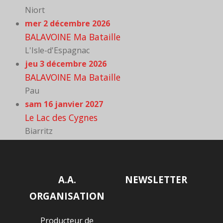
Niort
mer 2 décembre 2026
BALAVOINE Ma Bataille
L'Isle-d'Espagnac
jeu 3 décembre 2026
BALAVOINE Ma Bataille
Pau
sam 16 janvier 2027
Le Lac des Cygnes
Biarritz
A.A.
NEWSLETTER
ORGANISATION
Producteur de