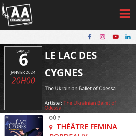
Panneau de gestion des cookies
SAMEDI
6
LE LAC DES
CYGNES
JANVIER 2024
20H00
The Ukrainian Ballet of Odessa
Artiste :
The Ukrainian Ballet of
Odessa
OÙ ?
THÉÂTRE FEMINA