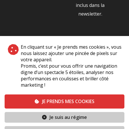
inclus dans la
newsletter.
NOS PARTENAIRES
En cliquant sur « Je prends mes cookies », vous
|
nous laissez ajouter une pincée de pixels sur
votre appareil.
Promis, c’est pour vous offrir une navigation
digne d’un spectacle 5 étoiles, analyser nos
performances en coulisses et briller côté
marketing !
Plan du site
A Propos de Nous
Foire Aux Questions
JE PRENDS MES COOKIES
Mentions légales
Vie Privée
Je suis au régime
Conditions générales de vente
Contact
TERMINÉ