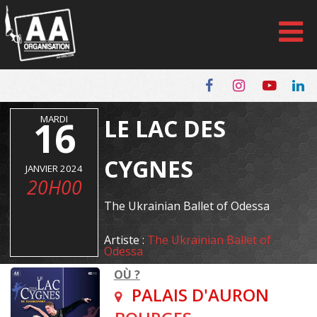
Panneau de gestion des cookies
16
MARDI
LE LAC DES
CYGNES
JANVIER 2024
20H00
The Ukrainian Ballet of Odessa
Artiste :
The Ukrainian Ballet of
Odessa
OÙ ?
PALAIS D'AURON