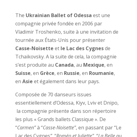
The
Ukrainian Ballet of Odessa
est une
compagnie privée fondée en 2006 par
Vladimir Troshenko, suite à une invitation de
tournée aux États-Unis pour présenter
Casse-Noisette
et
le Lac des Cygnes
de
Tchaikovsky. A la suite de cela, la compagnie
s’est produite au
Canada
, au
Mexique
, en
Suisse
, en
Grèce
, en
Russie
, en
Roumanie
,
en
Asie
et également dans leur pays.
Composée de 70 danseurs issues
essentiellement d’Odessa, Kiyv, Lviv et Dnipo,
la compagnie présente dans son répertoire
les plus « Grands ballets Classique ». De
“
Carmen
”
à “
Casse-Noisette
”
, en passant par “Le
Lac des Cygnes
”
, “
Roméo et Juliette
”
, “
La Belle au