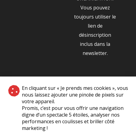
Vous pouvez
toujours utiliser le
lien de
désinscription
inclus dans la
newsletter.
NOS PARTENAIRES
En cliquant sur « Je prends mes cookies », vous
|
nous laissez ajouter une pincée de pixels sur
votre appareil.
Promis, c’est pour vous offrir une navigation
digne d’un spectacle 5 étoiles, analyser nos
performances en coulisses et briller côté
marketing !
Plan du site
A Propos de Nous
Foire Aux Questions