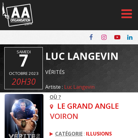
Panneau de gestion des cookies
SAMEDI
7
LUC LANGEVIN
VÉRITÉS
OCTOBRE 2023
20H30
Artiste :
Luc Langevin
OÙ ?
LE GRAND ANGLE
VOIRON
CATÉGORIE
:
ILLUSIONS