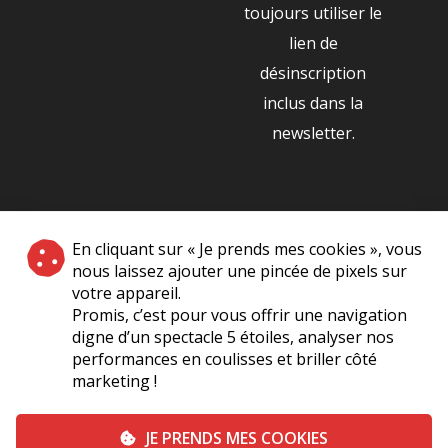
toujours utiliser le
lien de
désinscription
inclus dans la
newsletter.
NOS PARTENAIRES
En cliquant sur « Je prends mes cookies », vous
|
nous laissez ajouter une pincée de pixels sur
votre appareil.
Promis, c’est pour vous offrir une navigation
digne d’un spectacle 5 étoiles, analyser nos
performances en coulisses et briller côté
marketing !
Plan du site
A Propos de Nous
Foire Aux Questions
JE PRENDS MES COOKIES
Mentions légales
Vie Privée