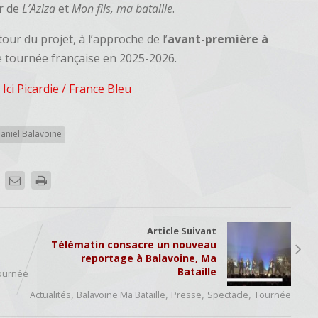
ur de
L’Aziza
et
Mon fils, ma bataille
.
ur du projet, à l’approche de l’
avant-première à
e tournée française en 2025-2026.
e
Ici Picardie / France Bleu
aniel Balavoine
Article Suivant
Télématin consacre un nouveau
reportage à Balavoine, Ma
Bataille
ournée
,
,
,
,
Actualités
Balavoine Ma Bataille
Presse
Spectacle
Tournée