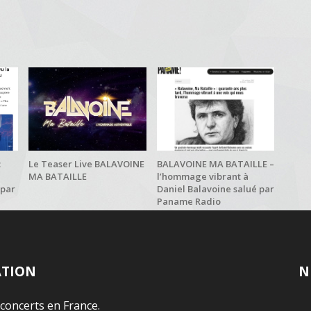
:
Le Teaser Live BALAVOINE
BALAVOINE MA BATAILLE –
MA BATAILLE
l’hommage vibrant à
 par
Daniel Balavoine salué par
Paname Radio
ATION
N
 concerts en France.