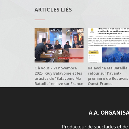
ARTICLES LIÉS
C à Vous – 21 novembre
Balavoine Ma Bataille 
2025 : Guy Balavoine et les
retour sur l’avant-
artistes de “Balavoine Ma
première de Beauvais
Bataille” en live sur France
Ouest-France
5
A.A. ORGANIS
Producteur de spectacles et de