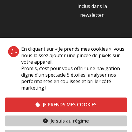
inclus dans la
newsletter.
NOS PARTENAIRES
En cliquant sur « Je prends mes cookies », vous
|
nous laissez ajouter une pincée de pixels sur
votre appareil.
Promis, c’est pour vous offrir une navigation
digne d’un spectacle 5 étoiles, analyser nos
performances en coulisses et briller côté
marketing !
Plan du site
A Propos de Nous
Foire Aux Questions
JE PRENDS MES COOKIES
Mentions légales
Vie Privée
Je suis au régime
Conditions générales de vente
Contact