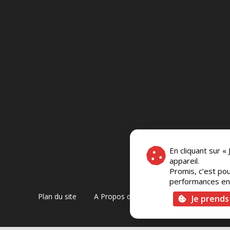
En cliquant sur «
appareil.
Promis, c’est pou
performances en c
Plan du site
A Propos de Nous
Foire Aux Questi
Je prends