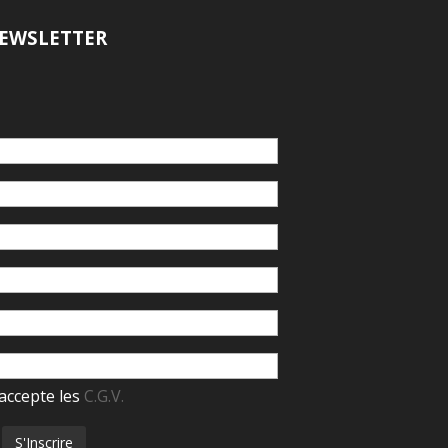
EWSLETTER
accepte les
C.G.V.