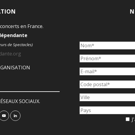
ATION
N
 concerts en France.
ndépendante
eurs de Spectacles)
dante.org
ORGANISATION
ÉSEAUX SOCIAUX.
J'