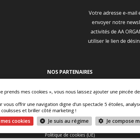
Votre adresse e-mail 
envoyer notre newsle
activités de AA ORG
utiliser le lien de dési
NOS PARTENAIRES
|
 Je prends mes cookies », vous nous laissez ajouter une pincée de
r vous offrir une navigation digne d’un spectacle 5 étoiles, analy
oulisses et briller côté marketing !
ons
Mentions légales
Vie Privée
Conditions 
 mes cookies
Je suis au régime
Je compose m
Politique de cookies (UE)