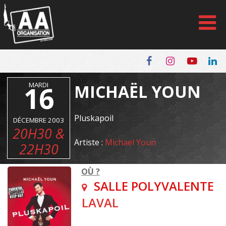
Panneau de gestion des cookies
16
MARDI
MICHAËL YOUN
Pluskapoil
DÉCEMBRE 2003
20H30 &
Artiste :
Michael Youn
22H30
OÙ ?
SALLE POLYVALENTE
LAVAL