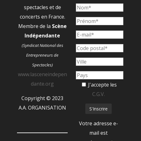
spectacles et de
concerts en France.
Membre de la
Scène
Indépendante
(Syndicat National des
Entrepreneurs de
Spectacles)
www.lasceneindepen
dante.org
J'accepte les
C.G.V.
Copyright © 2023
A.A. ORGANISATION
Votre adresse e-
mail est