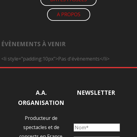
A PROPOS
ÉVÈNEMENTS À VENIR
<li style="padding:10px">Pas d'évènements</li>
A.A.
NEWSLETTER
ORGANISATION
Producteur de
spectacles et de
concerts en France.