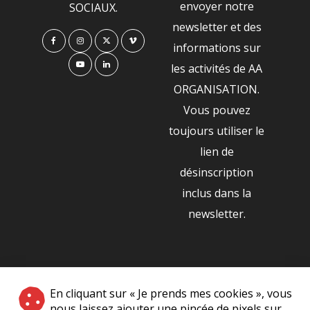
envoyer notre
SOCIAUX.
newsletter et des
informations sur
les activités de AA
ORGANISATION.
Vous pouvez
toujours utiliser le
lien de
désinscription
inclus dans la
newsletter.
NOS PARTENAIRES
En cliquant sur « Je prends mes cookies », vous
|
nous laissez ajouter une pincée de pixels sur