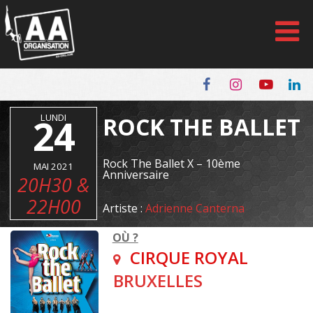
Panneau de gestion des cookies
24
LUNDI
ROCK THE BALLET
Rock The Ballet X – 10ème
MAI 2021
Anniversaire
20H30 &
22H00
Artiste :
Adrienne Canterna
OÙ ?
CIRQUE ROYAL
BRUXELLES