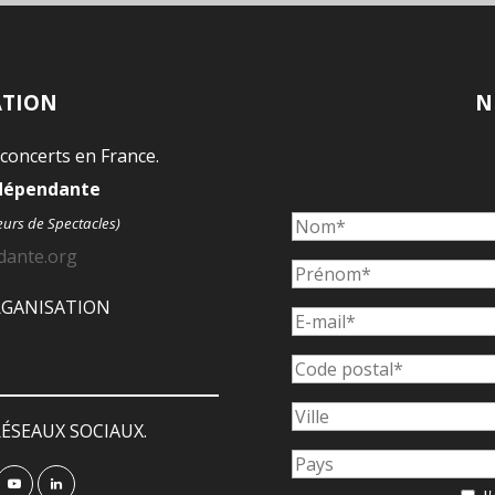
ATION
N
 concerts en France.
ndépendante
eurs de Spectacles)
dante.org
ORGANISATION
ÉSEAUX SOCIAUX.