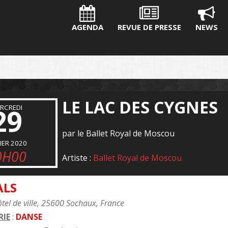
AGENDA
REVUE DE PRESSE
NEWS
LE LAC DES CYGNES
RCREDI
29
par le Ballet Royal de Moscou
IER 2020
0H00
Artiste :
Ballet Royal de Moscou
ALS
ôtel de ville, 25600 Sochaux, France
IE
:
DANSE