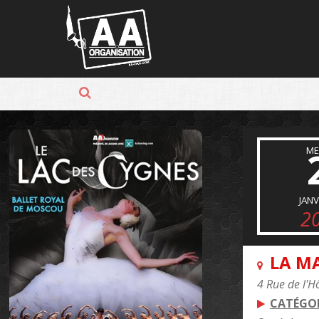
Panneau de gestion des cookies
ME
JANV
2
LA M
4 Rue de l'H
CATÉGOR