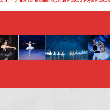
.com
|
+ d’infos sur le Ballet Royal de Moscou (Royal Moscow