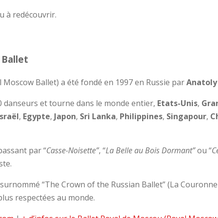
u à redécouvrir.
Ballet
l Moscow Ballet) a été fondé en 1997 en Russie par
Anatoly
 danseurs et tourne dans le monde entier,
Etats-Unis
,
Gra
Israël
,
Egypte
,
Japon
,
Sri Lanka
,
Philippines
,
Singapour
,
C
assant par “
Casse-Noisette”
, “
La Belle au Bois Dormant”
ou “
C
ste.
 surnommé “The Crown of the Russian Ballet” (La Couronne 
 plus respectées au monde.