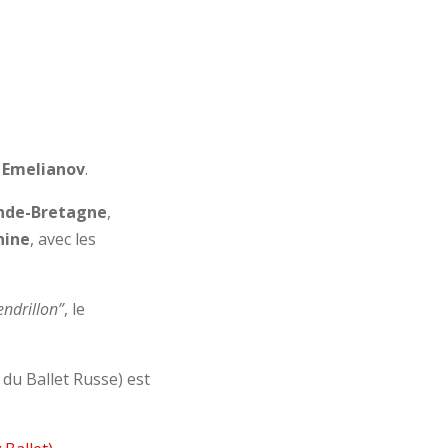
 Emelianov
.
nde-Bretagne
,
hine
, avec les
endrillon”
, le
du Ballet Russe) est