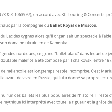
978 & 3-1063997), en accord avec KC Touring & Concerts. pr
chaux par la compagnie du
Ballet Royal de Moscou
.
 du Lac des cygnes alors qu’il organisait un spectacle à l’aid
s son domaine ukrainien de Kamenka.
gendes nordiques, ce grand “ballet blanc” dans lequel de jeu
doutable maléfice a été composé par Tchaïkovski entre 1875
 de mélancolie est longtemps restée incomprise. C’est Mariu
lle avant de vivre en Russie, qui lui a donné sa propre lect
 l’un des ballets les plus populaires de l’histoire. Il reste d’
 mythique ici interprété avec toute la rigueur et la grâce d