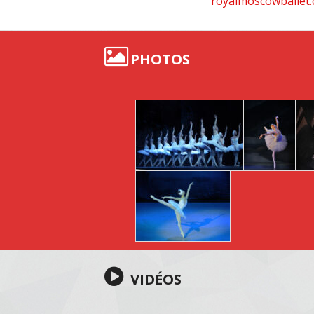
royalmoscowballet
PHOTOS
VIDÉOS