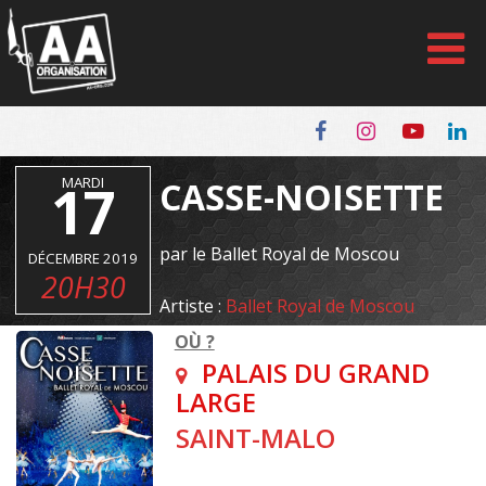
Panneau de gestion des cookies
17
MARDI
CASSE-NOISETTE
par le Ballet Royal de Moscou
DÉCEMBRE 2019
20H30
Artiste :
Ballet Royal de Moscou
OÙ ?
PALAIS DU GRAND
LARGE
SAINT-MALO