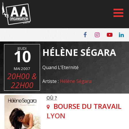
Panneau de gestion des cookies
10
JEUDI
HÉLÈNE SÉGARA
Quand L’Eternité
MAI 2007
20H00 &
Artiste :
Hélène Ségara
22H00
OÙ ?
BOURSE DU TRAVAIL
LYON