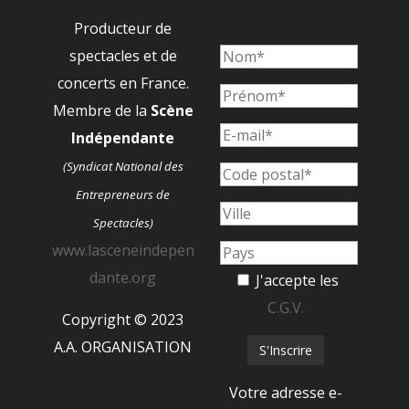
Producteur de
spectacles et de
concerts en France.
Membre de la
Scène
Indépendante
(Syndicat National des
Entrepreneurs de
Spectacles)
www.lasceneindepen
dante.org
J'accepte les
C.G.V.
Copyright © 2023
A.A. ORGANISATION
Votre adresse e-