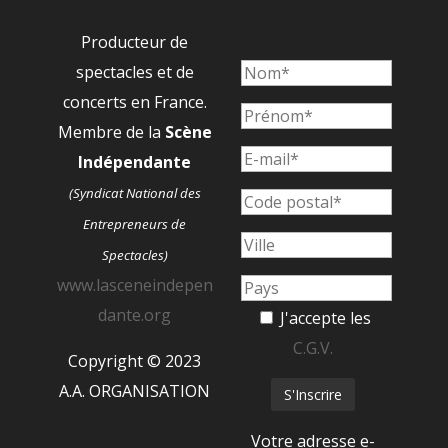
Producteur de
spectacles et de
concerts en France.
Membre de la
Scène
Indépendante
(Syndicat National des
Entrepreneurs de
Spectacles)
www.lasceneindepen
dante.org
J'accepte les
C.G.V.
Copyright © 2023
A.A. ORGANISATION
Votre adresse e-