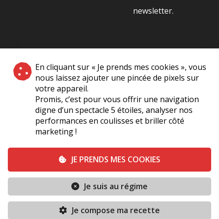
newsletter.
NOS PARTENAIRES
En cliquant sur « Je prends mes cookies », vous
|
nous laissez ajouter une pincée de pixels sur
votre appareil.
Promis, c’est pour vous offrir une navigation
digne d’un spectacle 5 étoiles, analyser nos
performances en coulisses et briller côté
marketing !
Plan du site
A Propos de Nous
Foire Aux Questions
JE PRENDS MES COOKIES
Mentions légales
Vie Privée
Je suis au régime
Conditions générales de vente
Contact
Je compose ma recette
Conditions générales
Politique de cookies (UE)