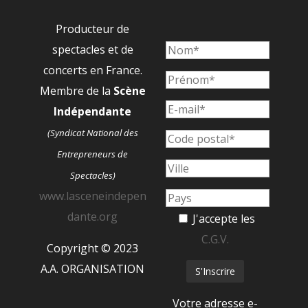
Producteur de
spectacles et de
concerts en France.
Membre de la
Scène
Indépendante
(Syndicat National des
Entrepreneurs de
Spectacles)
www.lasceneindepen
dante.org
J'accepte les
C.G.V.
Copyright © 2023
A.A. ORGANISATION
Votre adresse e-