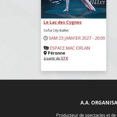
Le Lac des Cygnes
Sofia City Ballet
SAM 23 JANVIER 2027 - 20:00
ESPACE MAC ORLAN
Péronne
à partir de
37
€
RÉSERVER
A.A. ORGANIS
Producteur de spectacles et de