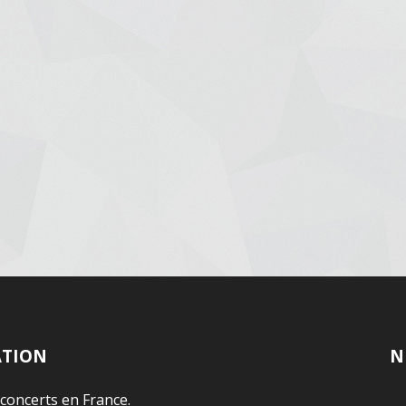
ATION
N
 concerts en France.