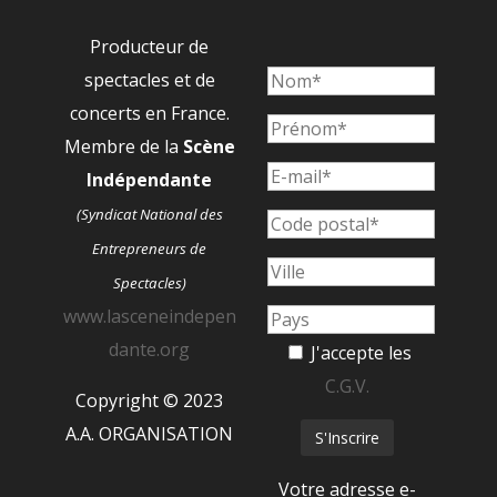
Producteur de
spectacles et de
concerts en France.
Membre de la
Scène
Indépendante
(Syndicat National des
Entrepreneurs de
Spectacles)
www.lasceneindepen
dante.org
J'accepte les
C.G.V.
Copyright © 2023
A.A. ORGANISATION
Votre adresse e-