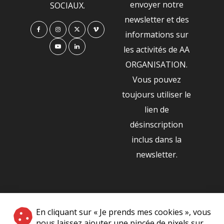
envoyer notre
SOCIAUX.
newsletter et des
informations sur
les activités de AA
ORGANISATION.
Vous pouvez
toujours utiliser le
lien de
désinscription
inclus dans la
newsletter.
NOS PARTENAIRES
En cliquant sur « Je prends mes cookies », vous
|
nous laissez ajouter une pincée de pixels sur