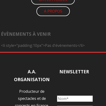
A PROPOS
ÉVÈNEMENTS À VENIR
<li style="padding:10px">Pas d'évènements</li>
A.A.
NEWSLETTER
ORGANISATION
Producteur de
spectacles et de
concerts en France.