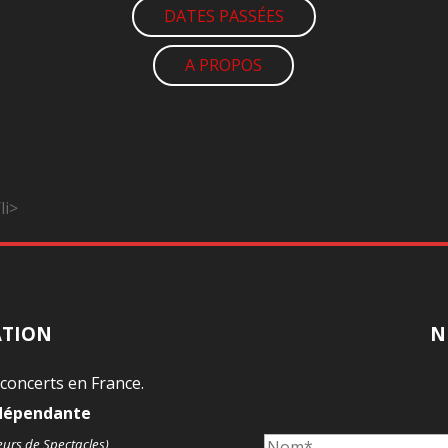
DATES PASSÉES
A PROPOS
li>
ATION
N
 concerts en France.
ndépendante
eurs de Spectacles)