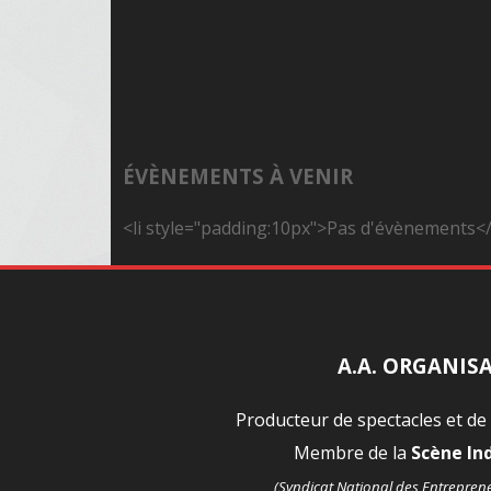
ÉVÈNEMENTS À VENIR
<li style="padding:10px">Pas d'évènements</
A.A. ORGANIS
Producteur de spectacles et de
Membre de la
Scène I
(Syndicat National des Entrepren