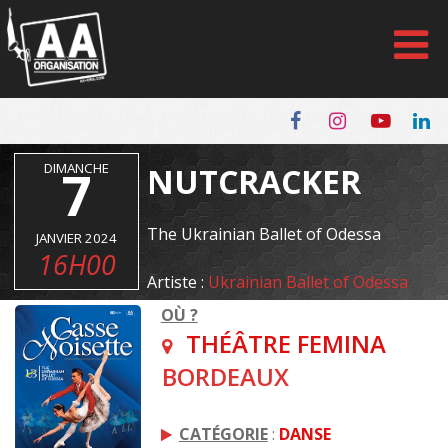
Panneau de gestion des cookies
DIMANCHE
7
NUTCRACKER
The Ukrainian Ballet of Odessa
JANVIER 2024
16H00
Artiste :
Ukrainian Ballet of Odessa
OÙ ?
THÉÂTRE FEMINA
BORDEAUX
CATÉGORIE
:
DANSE