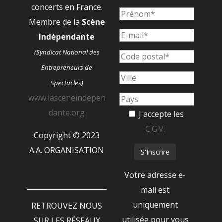
concerts en France.
Membre de la
Scène
Indépendante
(Syndicat National des
Entrepreneurs de
Spectacles)
www.lasceneindepen
dante.org
J'accepte les
C.G.V.
Copyright © 2023
A.A. ORGANISATION
Votre adresse e-
mail est
uniquement
RETROUVEZ NOUS
utilisée pour vous
SUR LES RÉSEAUX