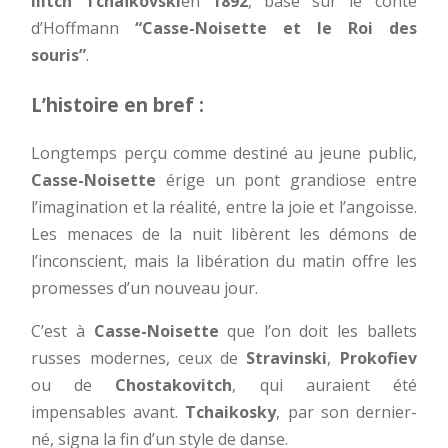
Ilitch Tchaïkovski
en
1892
, basé sur le conte
d’Hoffmann
“Casse-Noisette et le Roi des
souris”
.
L’histoire en bref :
Longtemps perçu comme destiné au jeune public,
Casse-Noisette
érige un pont grandiose entre
l’imagination et la réalité, entre la joie et l’angoisse.
Les menaces de la nuit libèrent les démons de
l’inconscient, mais la libération du matin offre les
promesses d’un nouveau jour.
C’est à
Casse-Noisette
que l’on doit les ballets
russes modernes, ceux de
Stravinski
,
Prokofiev
ou de
Chostakovitch
, qui auraient été
impensables avant.
Tchaikosky
, par son dernier-
né, signa la fin d’un style de danse.