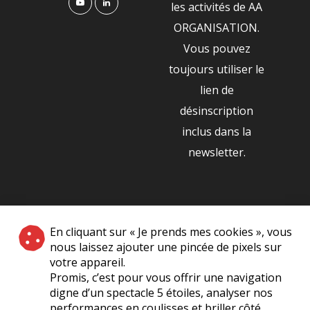
les activités de AA
ORGANISATION.
Vous pouvez
toujours utiliser le
lien de
désinscription
inclus dans la
newsletter.
NOS PARTENAIRES
En cliquant sur « Je prends mes cookies », vous
|
nous laissez ajouter une pincée de pixels sur
votre appareil.
Promis, c’est pour vous offrir une navigation
digne d’un spectacle 5 étoiles, analyser nos
performances en coulisses et briller côté