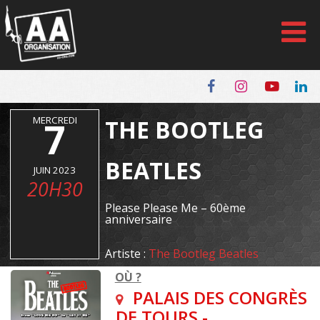
Panneau de gestion des cookies
MERCREDI
7
THE BOOTLEG
BEATLES
JUIN 2023
20H30
Please Please Me – 60ème
anniversaire
Artiste :
The Bootleg Beatles
OÙ ?
PALAIS DES CONGRÈS
DE TOURS -