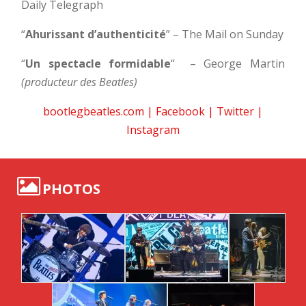
Daily Telegraph
“
Ahurissant d’authenticité
” – The Mail on Sunday
“
Un spectacle formidable
“
– George Martin
(producteur des Beatles)
bootlegbeatles.com
|
Facebook
|
Twitter
|
Instagram
PHOTOS