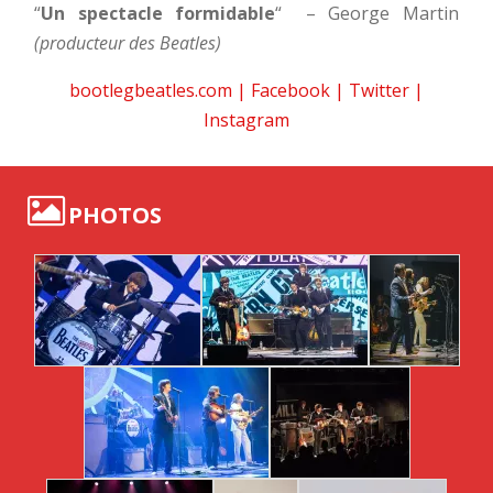
“
Un spectacle formidable
“
– George Martin
(producteur des Beatles)
bootlegbeatles.com
|
Facebook
|
Twitter
|
Instagram
PHOTOS