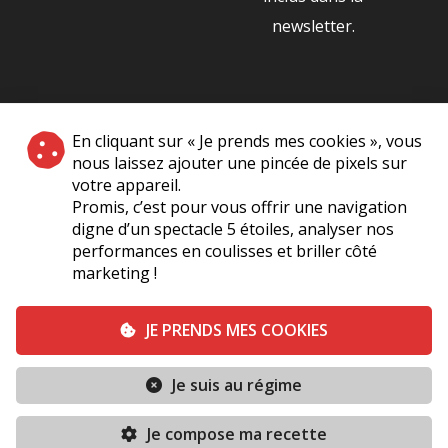
newsletter.
NOS PARTENAIRES
En cliquant sur « Je prends mes cookies », vous
|
nous laissez ajouter une pincée de pixels sur
votre appareil.
Promis, c’est pour vous offrir une navigation
digne d’un spectacle 5 étoiles, analyser nos
performances en coulisses et briller côté
marketing !
Plan du site
A Propos de Nous
Foire Aux Questions
JE PRENDS MES COOKIES
Mentions légales
Vie Privée
Je suis au régime
Conditions générales de vente
Contact
TERMINÉ
Je compose ma recette
Conditions générales
Politique de cookies (UE)