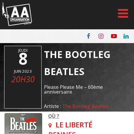
Panneau de gestion des cookies
JEUDI
8
THE BOOTLEG
BEATLES
JUIN 2023
20H30
Please Please Me – 60ème
anniversaire
Artiste :
The Bootleg Beatles
OÙ ?
LE LIBERTÉ