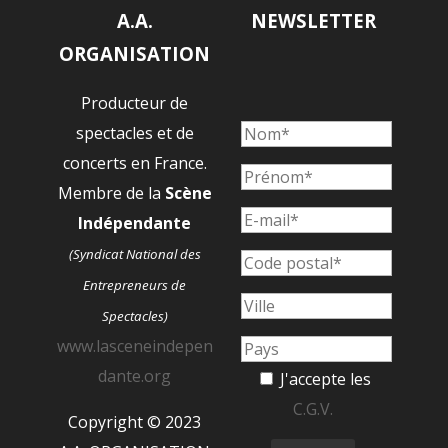
A.A.
NEWSLETTER
ORGANISATION
Producteur de
spectacles et de
concerts en France.
Membre de la
Scène
Indépendante
(Syndicat National des
Entrepreneurs de
Spectacles)
www.lasceneindepen
dante.org
J'accepte les
C.G.V.
Copyright © 2023