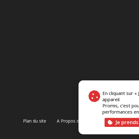
En cliquant sur «
appareil.
Promis, c’est pou
performances en c
Plan du site
A Propos de Nous
Foire Aux Questi
Je prends