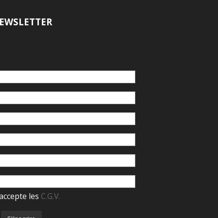
EWSLETTER
accepte les
C.G.V.