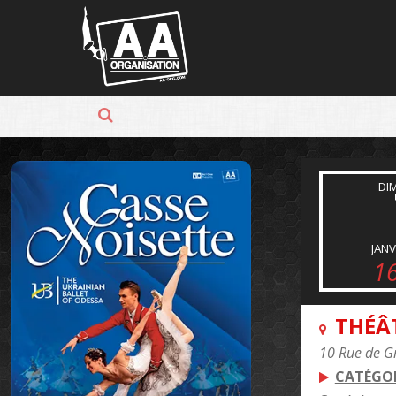
Panneau de gestion des cookies
DI
JANV
1
THÉÂ
10 Rue de G
CATÉGOR