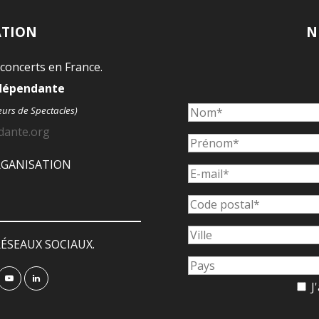
ATION
N
 concerts en France.
ndépendante
eurs de Spectacles)
dante.org
ORGANISATION
ÉSEAUX SOCIAUX.
J'