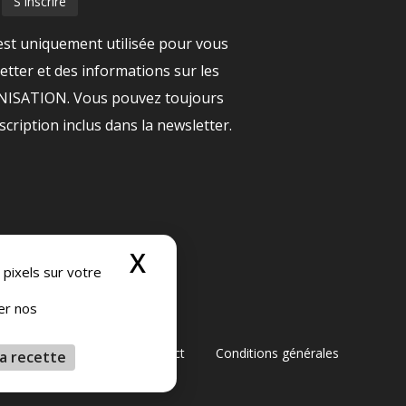
est uniquement utilisée pour vous
tter et des informations sur les
ANISATION. Vous pouvez toujours
nscription inclus dans la newsletter.
X
Masquer le bandeau
 pixels sur votre
ser nos
générales de vente
Contact
Conditions générales
a recette