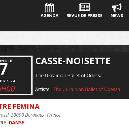
AGENDA
REVUE DE PRESSE
NEWS
CASSE-NOISETTE
MANCHE
7
The Ukrainian Ballet of Odessa
IER 2024
6H00
Artiste :
The Ukrainian Ballet of Odessa
TRE FEMINA
rassi, 33000 Bordeaux, France
IE
:
DANSE