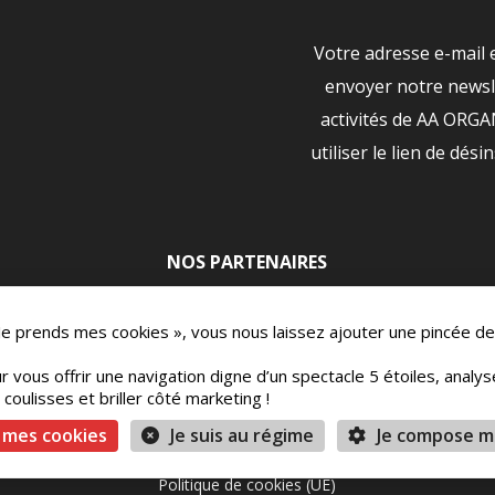
Votre adresse e-mail 
envoyer notre newsle
activités de AA ORG
utiliser le lien de dési
NOS PARTENAIRES
|
 Je prends mes cookies », vous nous laissez ajouter une pincée de
r vous offrir une navigation digne d’un spectacle 5 étoiles, analy
oulisses et briller côté marketing !
ons
Mentions légales
Vie Privée
Conditions 
 mes cookies
Je suis au régime
Je compose m
Politique de cookies (UE)