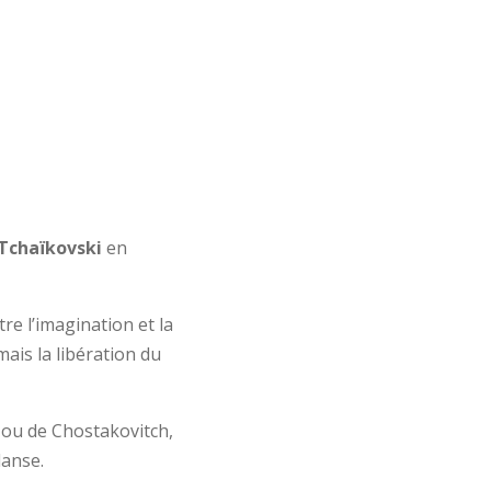
h Tchaïkovski
en
e l’imagination et la
mais la libération du
v ou de Chostakovitch,
danse.