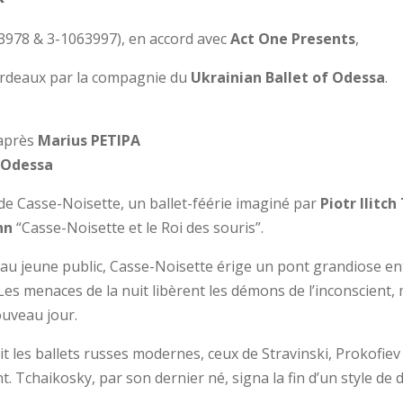
3978 & 3-1063997), en accord avec
Act One Presents
,
rdeaux par la compagnie du
Ukrainian Ballet of Odessa
.
’après
Marius PETIPA
f Odessa
de Casse-Noisette, un ballet-féérie imaginé par
Piotr Ilitc
nn
“Casse-Noisette et le Roi des souris”.
 jeune public, Casse-Noisette érige un pont grandiose entr
e. Les menaces de la nuit libèrent les démons de l’inconscient, 
ouveau jour.
oit les ballets russes modernes, ceux de Stravinski, Prokofie
t. Tchaikosky, par son dernier né, signa la fin d’un style de 