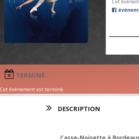
Cet évèneme
évèneme
TERMINÉ
Cet évènement est terminé.
DESCRIPTION
Casse-Noisette à Bordeau