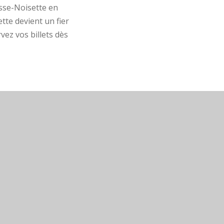
asse-Noisette en
tte devient un fier
vez vos billets dès