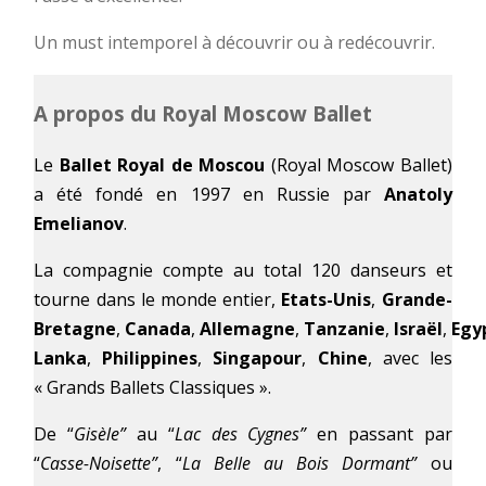
Un must intemporel à découvrir ou à redécouvrir.
A propos du Royal Moscow Ballet
Le
Ballet Royal de Moscou
(Royal Moscow Ballet)
a été fondé en 1997 en Russie par
Anatoly
Emelianov
.
La compagnie compte au total 120 danseurs et
tourne dans le monde entier,
Etats-Unis
,
Grande-
Bretagne
,
Canada
,
Allemagne
,
Tanzanie
,
Israël
,
Egy
Lanka
,
Philippines
,
Singapour
,
Chine
, avec les
« Grands Ballets Classiques ».
De “
Gisèle”
au “
Lac des Cygnes”
en passant par
“
Casse-Noisette”
, “
La Belle au Bois Dormant”
ou