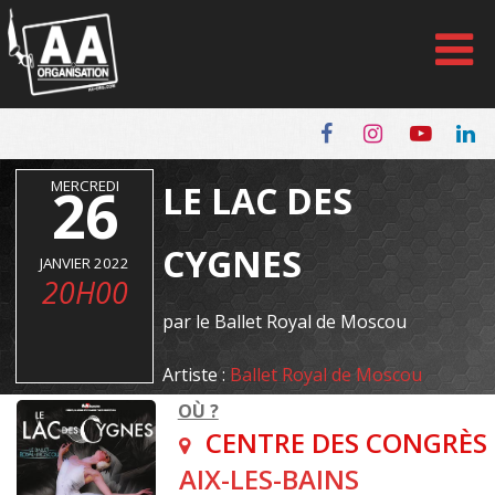
Panneau de gestion des cookies
MERCREDI
26
LE LAC DES
CYGNES
JANVIER 2022
20H00
par le Ballet Royal de Moscou
Artiste :
Ballet Royal de Moscou
OÙ ?
CENTRE DES CONGRÈS
AIX-LES-BAINS