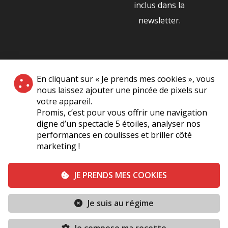
inclus dans la
newsletter.
NOS PARTENAIRES
En cliquant sur « Je prends mes cookies », vous
|
nous laissez ajouter une pincée de pixels sur
votre appareil.
Promis, c’est pour vous offrir une navigation
digne d’un spectacle 5 étoiles, analyser nos
performances en coulisses et briller côté
marketing !
Plan du site
A Propos de Nous
Foire Aux Questions
JE PRENDS MES COOKIES
Mentions légales
Vie Privée
Je suis au régime
Conditions générales de vente
Contact
TERMINÉ
Conditions générales
Politique de cookies (UE)