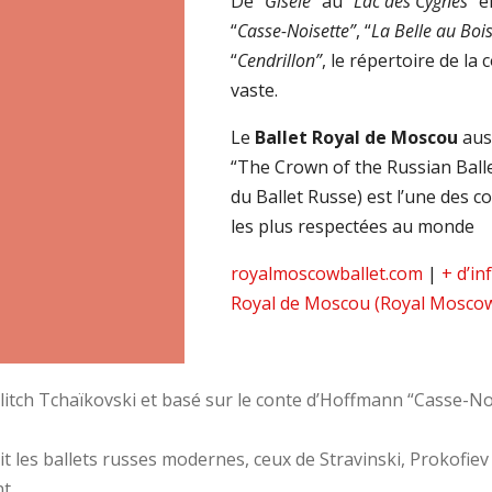
De “
Gisèle”
au “
Lac des Cygnes”
e
“
Casse-Noisette”
, “
La Belle au Bo
“
Cendrillon”
, le répertoire de la
vaste.
Le
Ballet Royal de Moscou
aus
“The Crown of the Russian Ball
du Ballet Russe) est l’une des 
les plus respectées au monde
royalmoscowballet.com
|
+ d’in
Royal de Moscou (Royal Moscow
Ilitch Tchaïkovski et basé sur le conte d’Hoffmann “Casse-Noi
it les ballets russes modernes, ceux de Stravinski, Prokofie
t.