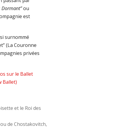
n passant par
is Dormant”
ou
 compagnie est
si surnommé
et” (La Couronne
compagnies privées
fos sur le Ballet
 Ballet)
sette et le Roi des
v ou de Chostakovitch,