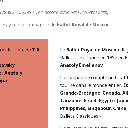
978 & 3-1063997), en accord avec Act One Presents,
eray par la compagnie du
Ballet Royal de Moscou
.
près le conte de
T.A.
Le
Ballet Royal de Moscou
(Ro
Ballet) a été fondé en 1997 en 
ikovsky
Anatoly Emelianov
.
 :
Anatoly
La compagnie compte au total 
ipa
tourne dans le monde entier,
E
Grande-Bretagne
,
Canada
,
Al
Tanzanie
,
Israël
,
Egypte
,
Japo
Philippines
,
Singapour
,
Chine
Ballets Classiques ».