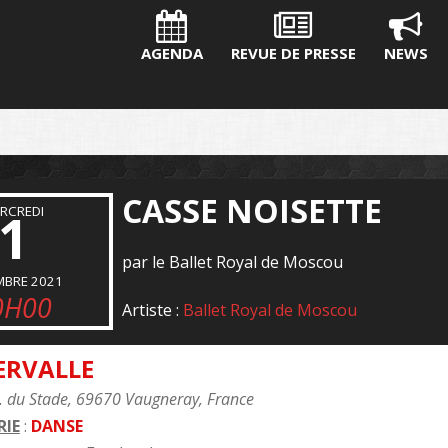
AGENDA
REVUE DE PRESSE
NEWS
CASSE NOISETTE
RCREDI
1
par le Ballet Royal de Moscou
MBRE 2021
0H00
Artiste :
Ballet Royal de Moscou
ERVALLE
. du Stade, 69670 Vaugneray, France
IE
:
DANSE