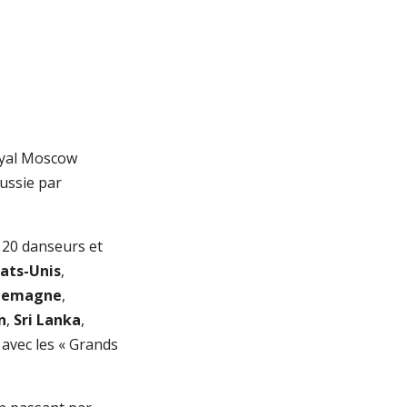
yal Moscow
Russie par
120 danseurs et
tats-Unis
,
lemagne
,
n
,
Sri Lanka
,
, avec les « Grands