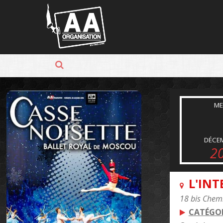
Panneau de gestion des cookies
ME
DÉCE
2
L'INT
18 bis Chem
CATÉGOR