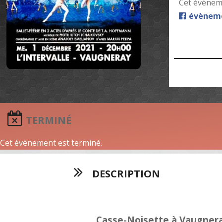
Cet évèneme
évèneme
TERMINÉ
Cet évènement est terminé.
DESCRIPTION
Casse-Noisette à Vaugner