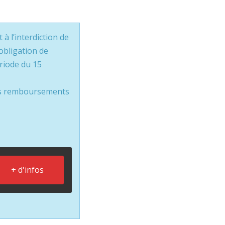
à l’interdiction de
obligation de
ériode du 15
les remboursements
+ d'infos