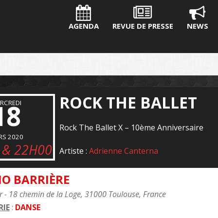
AGENDA
REVUE DE PRESSE
NEWS
ROCK THE BALLET
RCREDI
18
Rock The Ballet X – 10ème Anniversaire
RS 2020
 & 22H00
Artiste :
Adrienne Canterna
NO BARRIÈRE
r - 18 chemin de la Loge, 31000 Toulouse, France
IE
:
DANSE