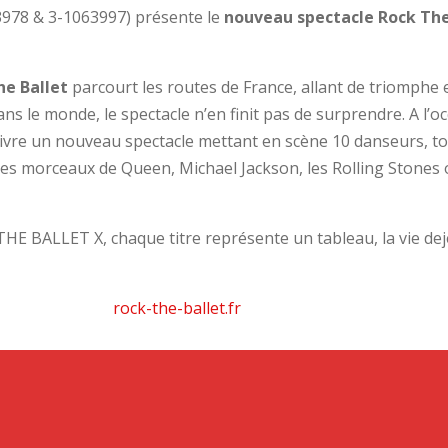
63978 & 3-1063997) présente le
nouveau spectacle Rock The
he Ballet
parcourt les routes de France, allant de triomphe
ans le monde, le spectacle n’en finit pas de surprendre. A l’
ivre un nouveau spectacle mettant en scène 10 danseurs, to
s morceaux de Queen, Michael Jackson, les Rolling Stones 
HE BALLET X, chaque titre représente un tableau, la vie de
rock-the-ballet.fr