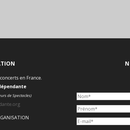
ATION
N
 concerts en France.
ndépendante
eurs de Spectacles)
dante.org
ORGANISATION