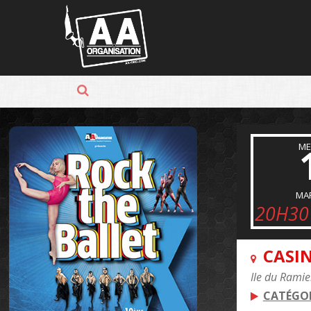
Panneau de gestion des cookies
ME
MA
20H30
CASI
Ile du Ramie
CATÉGOR