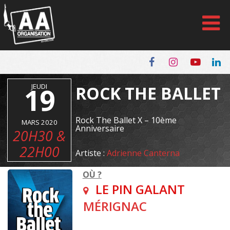
Panneau de gestion des cookies
19
JEUDI
ROCK THE BALLET
Rock The Ballet X – 10ème
MARS 2020
Anniversaire
20H30 &
22H00
Artiste :
Adrienne Canterna
OÙ ?
LE PIN GALANT
MÉRIGNAC