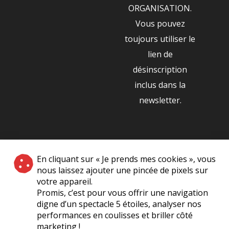
ORGANISATION.
Vous pouvez
toujours utiliser le
lien de
désinscription
inclus dans la
newsletter.
NOS PARTENAIRES
En cliquant sur « Je prends mes cookies », vous
|
nous laissez ajouter une pincée de pixels sur
votre appareil.
Promis, c’est pour vous offrir une navigation
digne d’un spectacle 5 étoiles, analyser nos
performances en coulisses et briller côté
marketing !