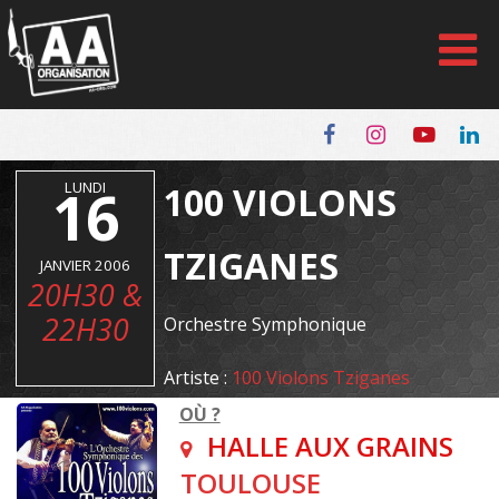
Panneau de gestion des cookies
16
LUNDI
100 VIOLONS
TZIGANES
JANVIER 2006
20H30 &
22H30
Orchestre Symphonique
Artiste :
100 Violons Tziganes
OÙ ?
HALLE AUX GRAINS
TOULOUSE