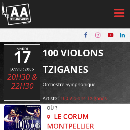
Panneau de gestion des cookies
17
MARDI
100 VIOLONS
TZIGANES
JANVIER 2006
20H30 &
22H30
Orchestre Symphonique
Artiste :
100 Violons Tziganes
OÙ ?
LE CORUM
MONTPELLIER