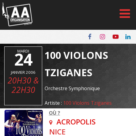
Panneau de gestion des cookies
24
MARDI
100 VIOLONS
TZIGANES
JANVIER 2006
20H30 &
22H30
Orchestre Symphonique
Artiste :
100 Violons Tziganes
OÙ ?
ACROPOLIS
NICE