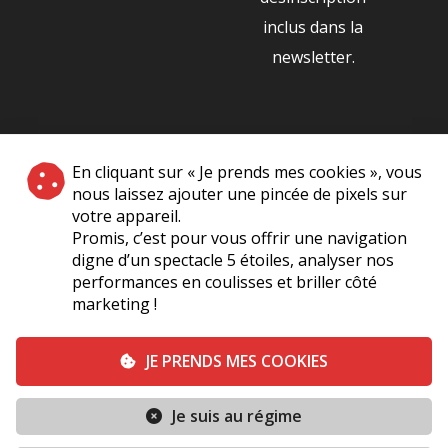
inclus dans la
newsletter.
NOS PARTENAIRES
En cliquant sur « Je prends mes cookies », vous
|
nous laissez ajouter une pincée de pixels sur
votre appareil.
Promis, c’est pour vous offrir une navigation
digne d’un spectacle 5 étoiles, analyser nos
performances en coulisses et briller côté
marketing !
Plan du site
A Propos de Nous
Foire Aux Questions
JE PRENDS MES COOKIES
Mentions légales
Vie Privée
Je suis au régime
Conditions générales de vente
Contact