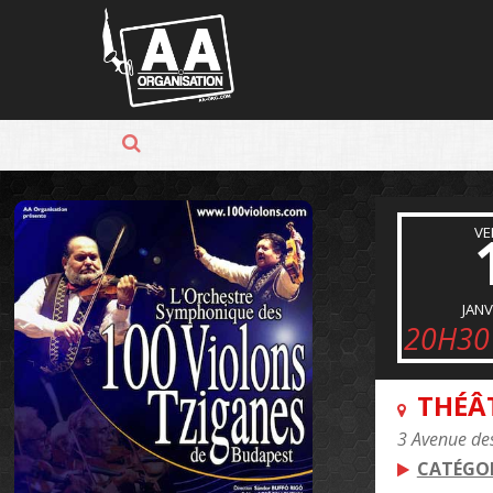
Panneau de gestion des cookies
VE
JANV
20H30
THÉÂ
3 Avenue des
CATÉGOR