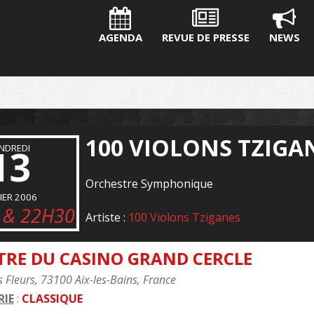
AGENDA
REVUE DE PRESSE
NEWS
100 VIOLONS TZIGA
NDREDI
13
Orchestre Symphonique
IER 2006
 & 22H30
Artiste :
100 Violons Tziganes
TRE DU CASINO GRAND CERCLE
 Fleurs, 73100 Aix-les-Bains, France
IE
:
CLASSIQUE