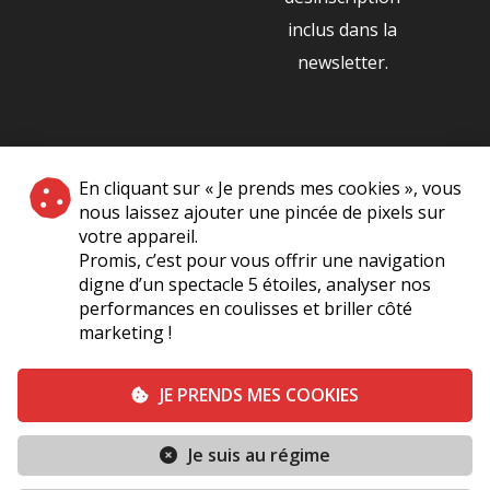
inclus dans la
newsletter.
NOS PARTENAIRES
En cliquant sur « Je prends mes cookies », vous
|
nous laissez ajouter une pincée de pixels sur
votre appareil.
Promis, c’est pour vous offrir une navigation
digne d’un spectacle 5 étoiles, analyser nos
performances en coulisses et briller côté
marketing !
Plan du site
A Propos de Nous
Foire Aux Questions
JE PRENDS MES COOKIES
Mentions légales
Vie Privée
Je suis au régime
Conditions générales de vente
Contact