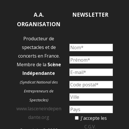
A.A.
NEWSLETTER
ORGANISATION
Producteur de
spectacles et de
concerts en France.
Membre de la
Scène
Indépendante
(Syndicat National des
Entrepreneurs de
Spectacles)
www.lasceneindepen
dante.org
J'accepte les
C.G.V.