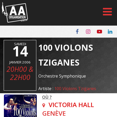
Panneau de gestion des cookies
14
SAMEDI
100 VIOLONS
TZIGANES
JANVIER 2006
20H00 &
22H00
Orchestre Symphonique
Artiste :
100 Violons Tziganes
OÙ ?
VICTORIA HALL
GENÈVE