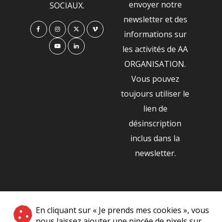
envoyer notre
SOCIAUX.
newsletter et des
informations sur
les activités de AA
ORGANISATION.
Vous pouvez
toujours utiliser le
lien de
désinscription
inclus dans la
newsletter.
NOS PARTENAIRES
En cliquant sur « Je prends mes cookies », vous
|
nous laissez ajouter une pincée de pixels sur