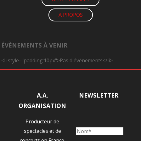
A PROPOS
ÉVÈNEMENTS À VENIR
<li style="padding:10px">Pas d'évènements</li>
A.A.
NEWSLETTER
ORGANISATION
Producteur de
spectacles et de
concerts en France.