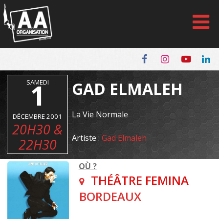
Panneau de gestion des cookies
SAMEDI
1
GAD ELMALEH
La Vie Normale
DÉCEMBRE 2001
20H30 &
Artiste :
Gad Elmaleh
22H30
OÙ ?
THÉÂTRE FEMINA
BORDEAUX