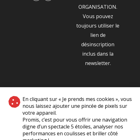
ORGANISATION.
Vous pouvez
toujours utiliser le
lien de
désinscription
inclus dans la
newsletter.
NOS PARTENAIRES
En cliquant sur « Je prends mes cookies », vous
|
nous laissez ajouter une pincée de pixels sur
votre appareil.
Promis, c’est pour vous offrir une navigation
digne d’un spectacle 5 étoiles, analyser nos
performances en coulisses et briller côté