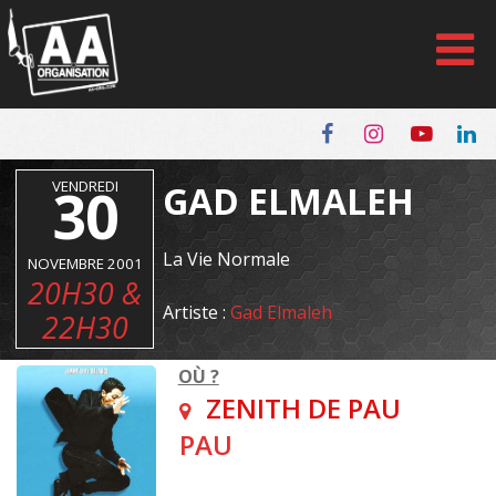
Panneau de gestion des cookies
VENDREDI
30
GAD ELMALEH
La Vie Normale
NOVEMBRE 2001
20H30 &
Artiste :
Gad Elmaleh
22H30
OÙ ?
ZENITH DE PAU
PAU