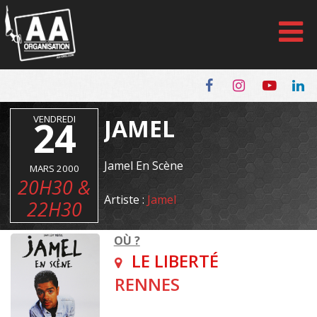
Panneau de gestion des cookies
VENDREDI
24
JAMEL
Jamel En Scène
MARS 2000
20H30 &
Artiste :
Jamel
22H30
OÙ ?
LE LIBERTÉ
RENNES