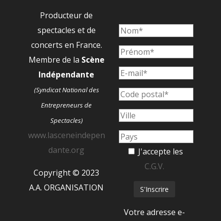
Producteur de
spectacles et de
concerts en France.
Membre de la
Scène
Indépendante
(Syndicat National des
Entrepreneurs de
Spectacles)
www.lasceneindepen
dante.org
J'accepte les
C.G.V.
Copyright © 2023
A.A. ORGANISATION
Votre adresse e-