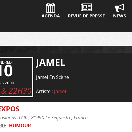
AGENDA
REVUE DE PRESSE
NEWS
JAMEL
NDREDI
10
Jamel En Scène
RS 2000
 & 22H30
Artiste :
Jamel
EXPOS
ositions d'Albi, 81990 Le Séquestre, France
IE
:
HUMOUR