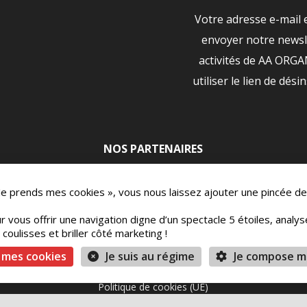
Votre adresse e-mail 
envoyer notre newsle
activités de AA ORG
utiliser le lien de dési
NOS PARTENAIRES
|
 Je prends mes cookies », vous nous laissez ajouter une pincée de
r vous offrir une navigation digne d’un spectacle 5 étoiles, analy
oulisses et briller côté marketing !
ons
Mentions légales
Vie Privée
Conditions 
 mes cookies
Je suis au régime
Je compose m
Politique de cookies (UE)