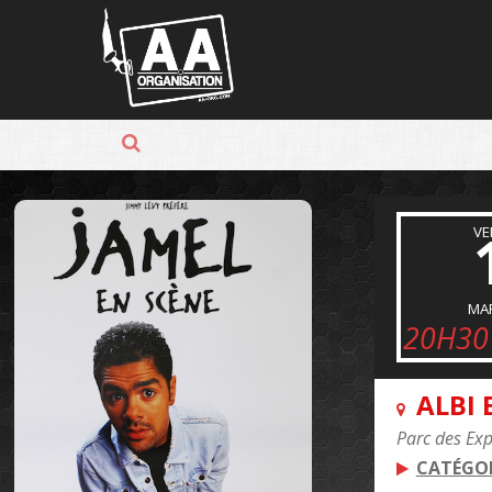
Panneau de gestion des cookies
VE
MA
20H30
ALBI 
Parc des Exp
CATÉGOR