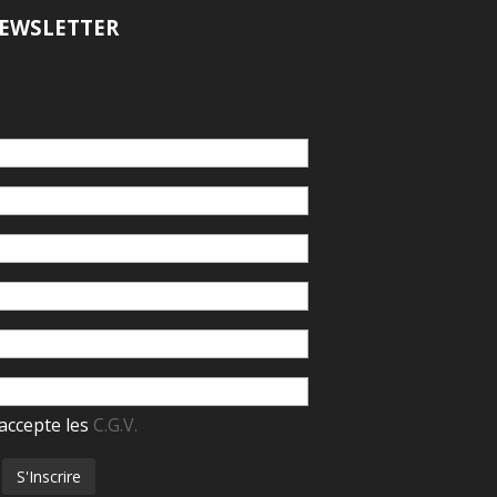
EWSLETTER
accepte les
C.G.V.