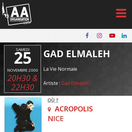
Panneau de gestion des cookies
25
SAMEDI
GAD ELMALEH
La Vie Normale
NOVEMBRE 2000
20H30 &
Artiste :
Gad Elmaleh
22H30
OÙ ?
ACROPOLIS
NICE