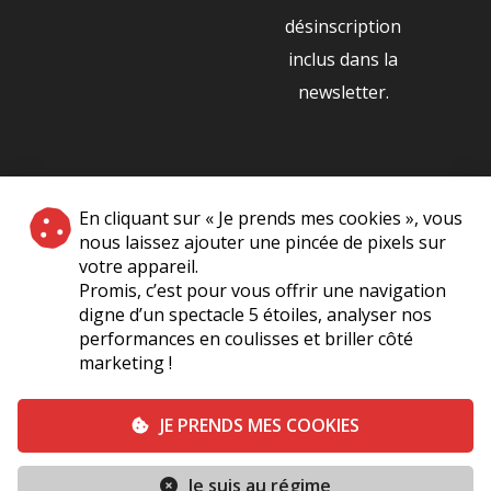
désinscription
inclus dans la
newsletter.
NOS PARTENAIRES
En cliquant sur « Je prends mes cookies », vous
|
nous laissez ajouter une pincée de pixels sur
votre appareil.
Promis, c’est pour vous offrir une navigation
digne d’un spectacle 5 étoiles, analyser nos
performances en coulisses et briller côté
marketing !
Plan du site
A Propos de Nous
Foire Aux Questions
JE PRENDS MES COOKIES
Mentions légales
Vie Privée
Je suis au régime
Conditions générales de vente
Contact